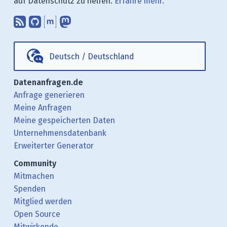
auf Datenschutz zu helfen.
Erfahre mehr.
Abonniere unsere Blogbeiträge mit 
Finde uns bei GitHub.
Unterhalte Dich mit uns über M
Folge uns bei Mastodon.
Deutsch
/
Deutschland
Datenanfragen.de
Anfrage generieren
Meine Anfragen
Meine gespeicherten Daten
Unternehmensdatenbank
Erweiterter Generator
Community
Mitmachen
Spenden
Mitglied werden
Open Source
Mitwirkende