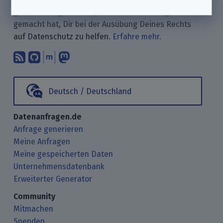
gemeinnütziger Verein, der es sich zur Aufgabe
gemacht hat, Dir bei der Ausübung Deines Rechts
auf Datenschutz zu helfen.
Erfahre mehr.
Abonniere unsere Blogbeiträge mit 
Finde uns bei GitHub.
Unterhalte Dich mit uns über M
Folge uns bei Mastodon.
Deutsch / Deutschland
Datenanfragen.de
Anfrage generieren
Meine Anfragen
Meine gespeicherten Daten
Unternehmensdatenbank
Erweiterter Generator
Community
Mitmachen
Spenden