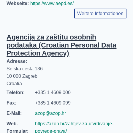
Webseite:
https://www.aepd.es/
Weitere Informationen
Agencija za zaštitu osobnih
podataka (Croatian Personal Data
Protection Agency)
Adresse:
Selska cesta 136
10 000 Zagreb
Croatia
Telefon:
+385 1 4609 000
Fax:
+385 1 4609 099
E-Mail:
azop@azop.hr
Web-
https://azop.hr/zahtjev-za-utvrdivanje-
Formular:
povrede-prava/