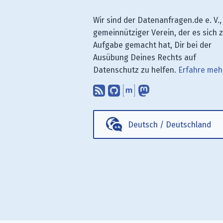
Wir sind der Datenanfragen.de e. V.,
gemeinnütziger Verein, der es sich 
Aufgabe gemacht hat, Dir bei der
Ausübung Deines Rechts auf
Datenschutz zu helfen.
Erfahre meh
Abonniere unsere Blo
Finde uns bei GitH
Unterhalte Dich 
Folge uns be
Deutsch
/
Deutschland