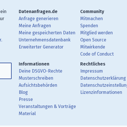
 ein
Datenanfragen.de
Community
zur
Anfrage generieren
Mitmachen
Meine Anfragen
Spenden
Meine gespeicherten Daten
Mitglied werden
r.
Unternehmensdatenbank
Open Source
Erweiterter Generator
Mitwirkende
gbeiträge mit Deinem RSS-Reader.
ub.
mit uns über Matrix.
i Mastodon.
Code of Conduct
Informationen
Rechtliches
Deine DSGVO-Rechte
Impressum
Musterschreiben
Datenschutzerklärung
Aufsichtsbehörden
Datenschutzeinstellu
Blog
Lizenzinformationen
Presse
Veranstaltungen & Vorträge
Material