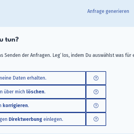
Anfrage generieren
u tun?
das Senden der Anfragen. Leg’ los, indem Du auswählst was für
eine Daten erhalten.
en über mich
löschen
.
ch
korrigieren
.
egen
Direktwerbung
einlegen.