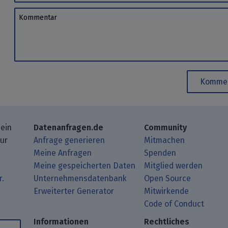
Kommentar
Kommen
 ein
Datenanfragen.de
Community
zur
Anfrage generieren
Mitmachen
Meine Anfragen
Spenden
Meine gespeicherten Daten
Mitglied werden
r.
Unternehmensdatenbank
Open Source
Erweiterter Generator
Mitwirkende
gbeiträge mit Deinem RSS-Reader.
ub.
mit uns über Matrix.
i Mastodon.
Code of Conduct
Informationen
Rechtliches