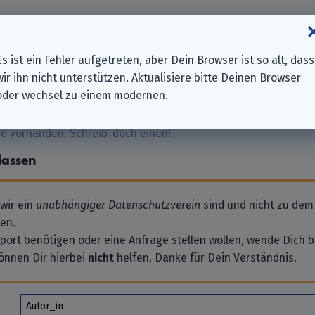
nc.
ertainment Ltd.
ber | Burkhard Eick & Gregor Weber GbR
Es ist ein Fehler aufgetreten, aber Dein Browser ist so alt, dass
Network
wir ihn nicht unterstützen. Aktualisiere bitte Deinen Browser
oder wechsel zu einem modernen.
 vorhanden. Schreib’ doch einen!
lassen
 wir ein
unabhängiger Datenschutzverein
sind und nicht zu dem
en.
pport benötigen oder eine Anfrage stellen wollen, wende Dich bi
önnen Dir hierbei
nicht
helfen. Danke für Dein Verständnis.
Autor_in