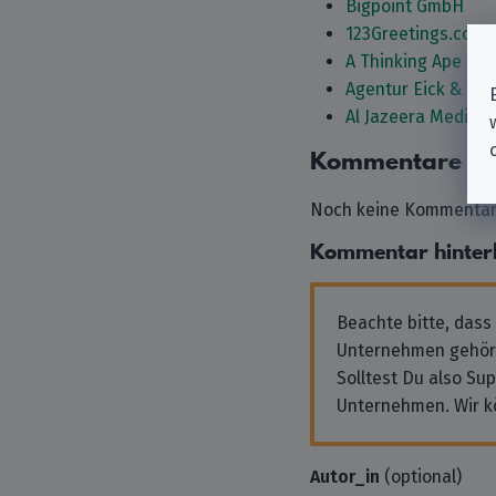
Bigpoint GmbH
123Greetings.com I
A Thinking Ape Ent
Agentur Eick & We
Al Jazeera Media 
Kommentare
Noch keine Kommentare
Kommentar hinter
Beachte bitte, dass
Unternehmen gehör
Solltest Du also Su
Unternehmen. Wir k
Autor_in
(optional)