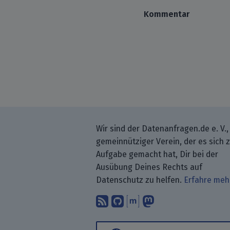
Kommentar
Wir sind der Datenanfragen.de e. V.,
gemeinnütziger Verein, der es sich 
Aufgabe gemacht hat, Dir bei der
Ausübung Deines Rechts auf
Datenschutz zu helfen.
Erfahre meh
Abonniere unsere Blo
Finde uns bei GitH
Unterhalte Dich 
Folge uns be