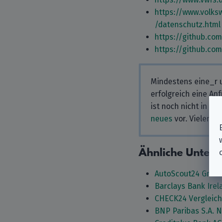
https://www.volks
/datenschutz.html
https://github.co
https://github.co
Mindestens eine_r u
erfolgreich eine An
ist noch nicht in u
neues
vor. Vielen Da
Ähnliche Unter
AutoScout24 Gmb
Barclays Bank Ire
CHECK24 Vergleic
BNP Paribas S.A. 