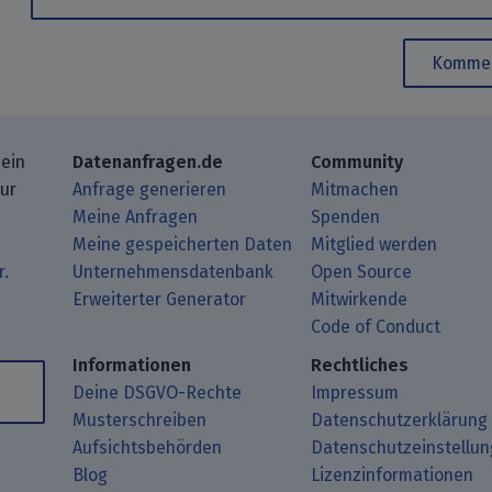
Kommen
 ein
Datenanfragen.de
Community
zur
Anfrage generieren
Mitmachen
Meine Anfragen
Spenden
Meine gespeicherten Daten
Mitglied werden
r.
Unternehmensdatenbank
Open Source
Erweiterter Generator
Mitwirkende
gbeiträge mit Deinem RSS-Reader.
ub.
mit uns über Matrix.
i Mastodon.
Code of Conduct
Informationen
Rechtliches
Deine DSGVO-Rechte
Impressum
Musterschreiben
Datenschutzerklärung
Aufsichtsbehörden
Datenschutzeinstellu
Blog
Lizenzinformationen