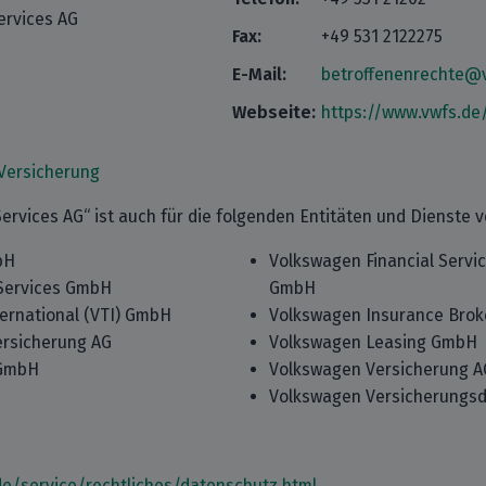
ervices AG
Fax:
+49 531 2122275
E-Mail:
betroffenenrechte@
Webseite:
https://www.vwfs.de
Versicherung
ervices AG“ ist auch für die folgenden Entitäten und Dienste v
bH
Volkswagen Financial Servic
Services GmbH
GmbH
ternational (VTI) GmbH
Volkswagen Insurance Bro
rsicherung AG
Volkswagen Leasing GmbH
 GmbH
Volkswagen Versicherung A
Volkswagen Versicherungs
de/service/rechtliches/datenschutz.html