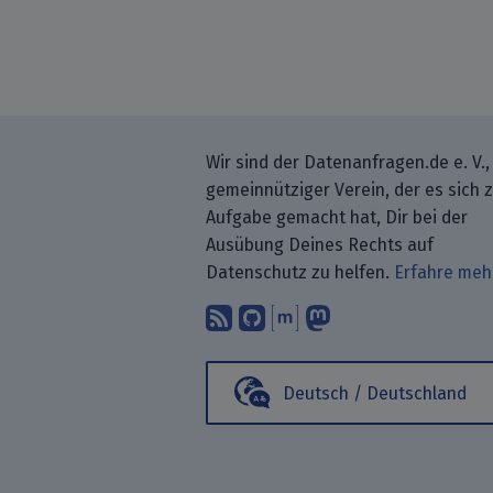
Wir sind der Datenanfragen.de e. V.,
gemeinnütziger Verein, der es sich 
Aufgabe gemacht hat, Dir bei der
Ausübung Deines Rechts auf
Datenschutz zu helfen.
Erfahre meh
Abonniere unsere Blo
Finde uns bei GitH
Unterhalte Dich 
Folge uns be
Deutsch / Deutschland