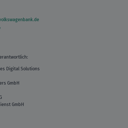
volkswagenbank.de
/
erantwortlich:
es Digital Solutions
kers GmbH
G
dienst GmbH