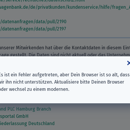
wagenbank.de/de/privatkunden/kundenservice/hilfe/fragen_
m/datenanfragen/data/pull/2190
m/datenanfragen/data/pull/2197
nserer Mitwirkenden hat über die Kontaktdaten in diesem Eint
frage gestellt. Die Daten sind nicht aktuell oder das Unterneh
nserer Datenbank? Schlag
eine Änderung für dieses Unternehm
nk für Deine Mithilfe!
Es ist ein Fehler aufgetreten, aber Dein Browser ist so alt, dass
wir ihn nicht unterstützen. Aktualisiere bitte Deinen Browser
nehmen
oder wechsel zu einem modernen.
H
land PLC Hamburg Branch
hsportal GmbH
Niederlassung Deutschland