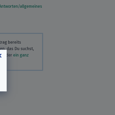
Antworten/allgemeines
rag bereits
men, das Du suchst,
en
oder
ein ganz