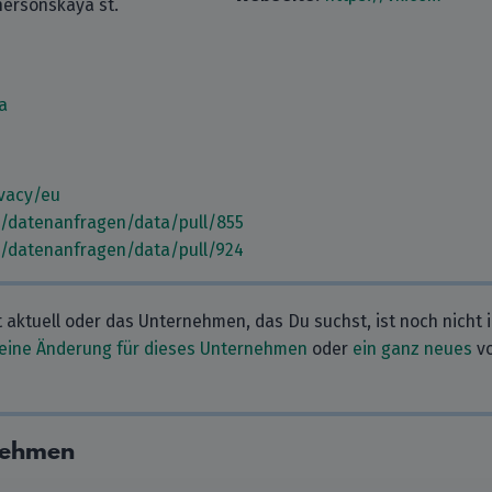
 Khersonskaya st.
a
ivacy/eu
m/datenanfragen/data/pull/855
m/datenanfragen/data/pull/924
t aktuell oder das Unternehmen, das Du suchst, ist noch nicht 
eine Änderung für dieses Unternehmen
oder
ein ganz neues
vo
nehmen