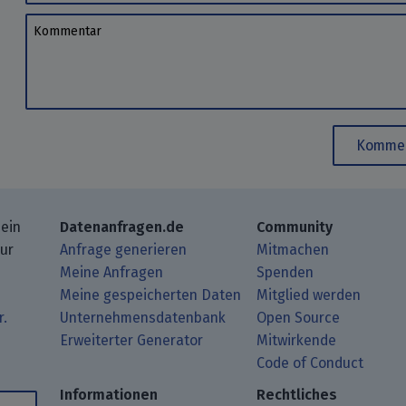
Kommentar
Kommen
 ein
Datenanfragen.de
Community
zur
Anfrage generieren
Mitmachen
Meine Anfragen
Spenden
Meine gespeicherten Daten
Mitglied werden
r.
Unternehmensdatenbank
Open Source
Erweiterter Generator
Mitwirkende
gbeiträge mit Deinem RSS-Reader.
ub.
mit uns über Matrix.
i Mastodon.
Code of Conduct
Informationen
Rechtliches