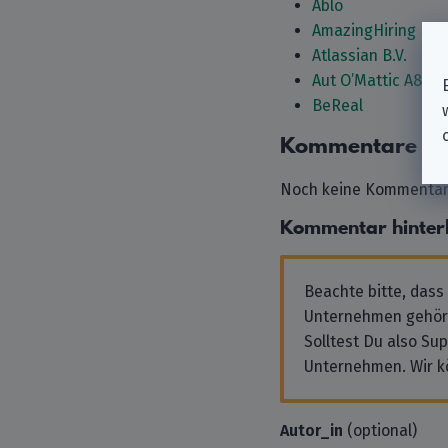
Ablo
AmazingHiring
Atlassian B.V.
Aut O’Mattic A8C Ir
BeReal
Kommentare
Noch keine Kommentare
Kommentar hinter
Beachte bitte, dass
Unternehmen gehör
Solltest Du also Su
Unternehmen. Wir k
Autor_in
(optional)