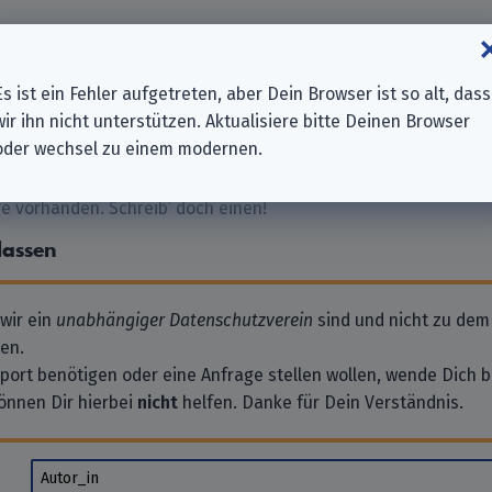
eland Ltd.
Es ist ein Fehler aufgetreten, aber Dein Browser ist so alt, dass
wir ihn nicht unterstützen. Aktualisiere bitte Deinen Browser
oder wechsel zu einem modernen.
 vorhanden. Schreib’ doch einen!
lassen
 wir ein
unabhängiger Datenschutzverein
sind und nicht zu dem
en.
pport benötigen oder eine Anfrage stellen wollen, wende Dich bi
önnen Dir hierbei
nicht
helfen. Danke für Dein Verständnis.
Autor_in