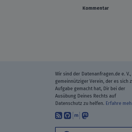
Kommentar
Wir sind der Datenanfragen.de e. V.,
gemeinnütziger Verein, der es sich 
Aufgabe gemacht hat, Dir bei der
Ausübung Deines Rechts auf
Datenschutz zu helfen.
Erfahre meh
Abonniere unsere Blo
Finde uns bei GitH
Unterhalte Dich 
Folge uns be