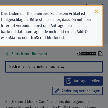
Das Laden der Kommentare zu diesem Artikel ist
fehlgeschlagen. Bitte stelle sicher, dass Du mit dem
Datenschutz-Kontaktdaten für
Internet verbunden bist und Anfragen an
backend.datenanfragen.de nicht mit einem Add-On
„Gannett Media Corp.“
wie uMatrix oder NoScript blockierst.
Zurück zur Übersicht
Anfrage stellen
Änderung vorschlagen
Zu „Gannett Media Corp.“ sind uns die folgenden
Kontaktdaten bekannt, an die Du Dich wenden kannst,