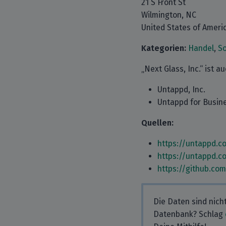
21 S Front St
Wilmington, NC
United States of Ameri
Kategorien:
Handel
,
So
„Next Glass, Inc.“ ist 
Untappd, Inc.
Untappd for Busin
Quellen:
https://untappd.c
https://untappd.c
https://github.co
Die Daten sind nich
Datenbank? Schlag