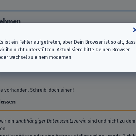
nehmen
Es ist ein Fehler aufgetreten, aber Dein Browser ist so alt, dass
s Co. Ltd.
wir ihn nicht unterstützen. Aktualisiere bitte Deinen Browser
oder wechsel zu einem modernen.
 vorhanden. Schreib’ doch einen!
lassen
 wir ein
unabhängiger Datenschutzverein
sind und nicht zu dem
en.