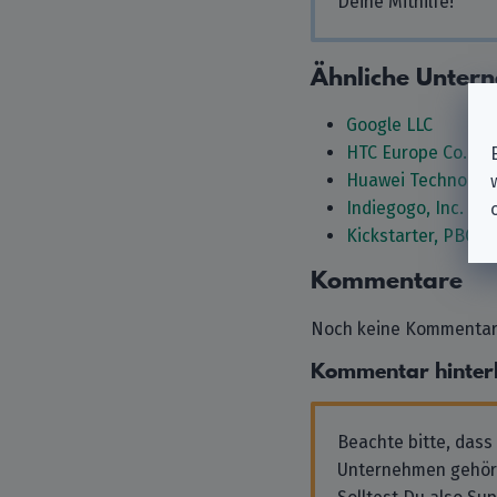
Deine Mithilfe!
Ähnliche Unter
Google LLC
HTC Europe Co. Ltd
Huawei Technologie
Indiegogo, Inc.
Kickstarter, PBC
Kommentare
Noch keine Kommentare
Kommentar hinter
Beachte bitte, dass
Unternehmen gehör