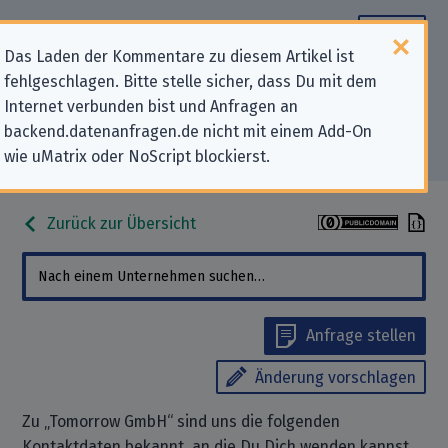
Das Laden der Kommentare zu diesem Artikel ist
fehlgeschlagen. Bitte stelle sicher, dass Du mit dem
Datenschutz-Kontaktdaten für
Internet verbunden bist und Anfragen an
backend.datenanfragen.de nicht mit einem Add-On
„Tomorrow GmbH“
wie uMatrix oder NoScript blockierst.
Zurück zur Übersicht
Anfrage stellen
Änderung vorschlagen
Zu „Tomorrow GmbH“ sind uns die folgenden
Kontaktdaten bekannt, an die Du Dich wenden kannst,