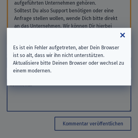
aufgeführten Unternehmen gehören.
Solltest Du also Support benötigen oder eine
Anfrage stellen wollen, wende Dich bitte direkt
an das Unternehmen. Wir können Dir hierbei
nicht
helfen. Danke für Dein Verständnis.
Es ist ein Fehler aufgetreten, aber Dein Browser
Autor_in
(optional)
ist so alt, dass wir ihn nicht unterstützen.
Autor_in
Aktualisiere bitte Deinen Browser oder wechsel zu
einem modernen.
Kommentar
Kommentar
Kommentar veröffentlichen