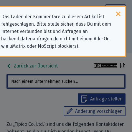
Das Laden der Kommentare zu diesem Artikel ist
fehlgeschlagen. Bitte stelle sicher, dass Du mit dem
Datenschutz-Kontaktdaten für
Internet verbunden bist und Anfragen an
backend.datenanfragen.de nicht mit einem Add-On
„Tipico Co. Ltd.“
wie uMatrix oder NoScript blockierst.
Zurück zur Übersicht
Anfrage stellen
Änderung vorschlagen
Zu „Tipico Co. Ltd.“ sind uns die folgenden Kontaktdaten
bekannt, an die Du Dich wenden kannst, wenn Du