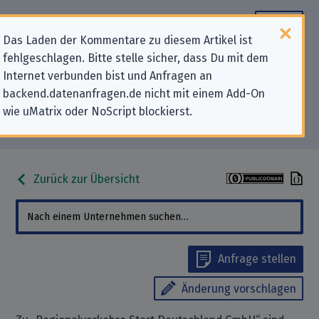
Das Laden der Kommentare zu diesem Artikel ist
fehlgeschlagen. Bitte stelle sicher, dass Du mit dem
Datenschutz-Kontaktdaten für
Internet verbunden bist und Anfragen an
backend.datenanfragen.de nicht mit einem Add-On
„Regionalverkehre Start
wie uMatrix oder NoScript blockierst.
Deutschland GmbH“
Zurück zur Übersicht
Anfrage stellen
Änderung vorschlagen