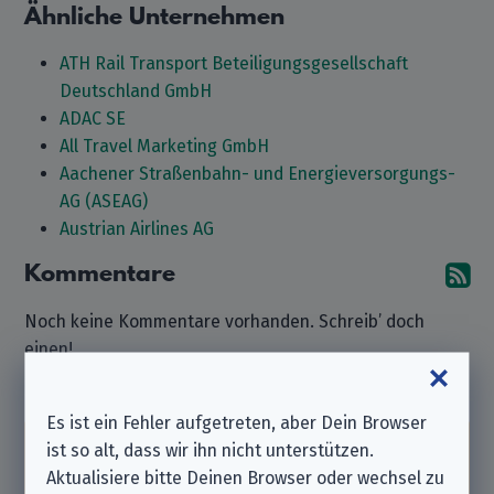
Ähnliche Unternehmen
ATH Rail Transport Beteiligungsgesellschaft
Deutschland GmbH
ADAC SE
All Travel Marketing GmbH
Aachener Straßenbahn- und Energieversorgungs-
AG (ASEAG)
Austrian Airlines AG
Kommentare
A
Noch keine Kommentare vorhanden. Schreib’ doch
einen!
Kommentar hinterlassen
Es ist ein Fehler aufgetreten, aber Dein Browser
ist so alt, dass wir ihn nicht unterstützen.
Beachte bitte, dass wir ein
unabhängiger
Aktualisiere bitte Deinen Browser oder wechsel zu
Datenschutzverein
sind und nicht zu dem hier