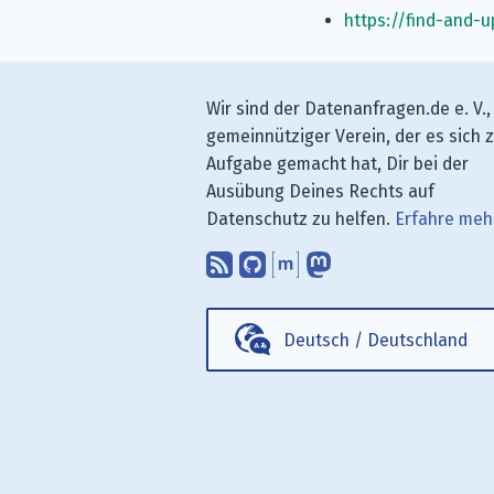
https://find-and-
Wir sind der Datenanfragen.de e. V.,
gemeinnütziger Verein, der es sich 
Aufgabe gemacht hat, Dir bei der
Ausübung Deines Rechts auf
Datenschutz zu helfen.
Erfahre meh
Abonniere unsere Blo
Finde uns bei GitH
Unterhalte Dich 
Folge uns be
Deutsch
/
Deutschland