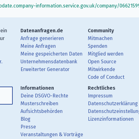
update.company-information.service.gov.uk/company/0662159
 ein
Datenanfragen.de
Community
zur
Anfrage generieren
Mitmachen
Meine Anfragen
Spenden
Meine gespeicherten Daten
Mitglied werden
r.
Unternehmensdatenbank
Open Source
Erweiterter Generator
Mitwirkende
gbeiträge mit Deinem RSS-Reader.
ub.
mit uns über Matrix.
i Mastodon.
Code of Conduct
Informationen
Rechtliches
Deine DSGVO-Rechte
Impressum
Musterschreiben
Datenschutzerklärung
Aufsichtsbehörden
Datenschutzeinstellu
Blog
Lizenzinformationen
Presse
Veranstaltungen & Vorträge