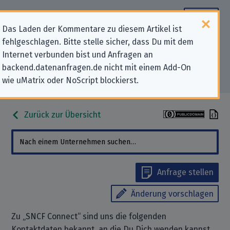
Das Laden der Kommentare zu diesem Artikel ist
fehlgeschlagen. Bitte stelle sicher, dass Du mit dem
Datenschutz-Kontaktdaten für
Internet verbunden bist und Anfragen an
backend.datenanfragen.de nicht mit einem Add-On
„SNCF Connect“
wie uMatrix oder NoScript blockierst.
Zurück zur Übersicht
Anfrage stellen
Änderung vorschlagen
Zu „SNCF Connect“ sind uns die folgenden
Kontaktdaten bekannt, an die Du Dich wenden kannst,