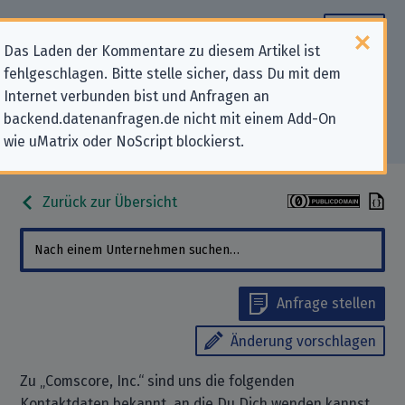
Das Laden der Kommentare zu diesem Artikel ist
fehlgeschlagen. Bitte stelle sicher, dass Du mit dem
Datenschutz-Kontaktdaten für
Internet verbunden bist und Anfragen an
backend.datenanfragen.de nicht mit einem Add-On
„Comscore, Inc.“
wie uMatrix oder NoScript blockierst.
Zurück zur Übersicht
Anfrage stellen
Änderung vorschlagen
Zu „Comscore, Inc.“ sind uns die folgenden
Kontaktdaten bekannt, an die Du Dich wenden kannst,