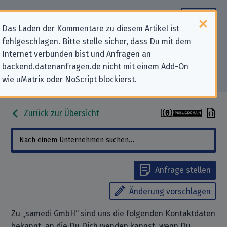
Das Laden der Kommentare zu diesem Artikel ist
fehlgeschlagen. Bitte stelle sicher, dass Du mit dem
Datenschutz-Kontaktdaten für
Internet verbunden bist und Anfragen an
backend.datenanfragen.de nicht mit einem Add-On
„samedi GmbH“
wie uMatrix oder NoScript blockierst.
Zurück zur Übersicht
Anfrage stellen
Änderung vorschlagen
Zu „samedi GmbH“ sind uns die folgenden Kontaktdaten
bekannt, an die Du Dich wenden kannst, wenn Du