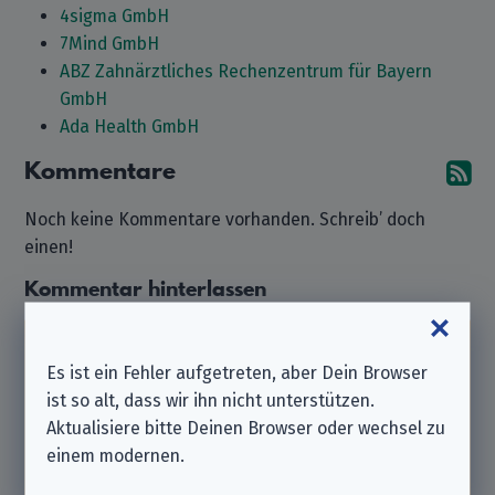
4sigma GmbH
7Mind GmbH
ABZ Zahnärztliches Rechenzentrum für Bayern
GmbH
Ada Health GmbH
Kommentare
A
Noch keine Kommentare vorhanden. Schreib’ doch
einen!
Kommentar hinterlassen
Beachte bitte, dass wir ein
unabhängiger
Es ist ein Fehler aufgetreten, aber Dein Browser
Datenschutzverein
sind und nicht zu dem hier
ist so alt, dass wir ihn nicht unterstützen.
aufgeführten Unternehmen gehören.
Aktualisiere bitte Deinen Browser oder wechsel zu
Solltest Du also Support benötigen oder eine
einem modernen.
Anfrage stellen wollen, wende Dich bitte direkt