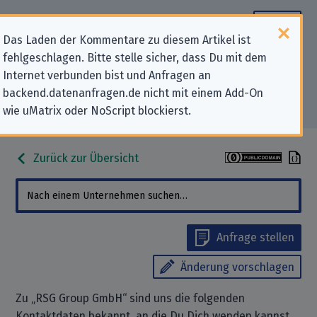
Das Laden der Kommentare zu diesem Artikel ist
fehlgeschlagen. Bitte stelle sicher, dass Du mit dem
Datenschutz-Kontaktdaten für
Internet verbunden bist und Anfragen an
backend.datenanfragen.de nicht mit einem Add-On
„RSG Group GmbH“
wie uMatrix oder NoScript blockierst.
Zurück zur Übersicht
Anfrage stellen
Änderung vorschlagen
Zu „RSG Group GmbH“ sind uns die folgenden
Kontaktdaten bekannt, an die Du Dich wenden kannst,