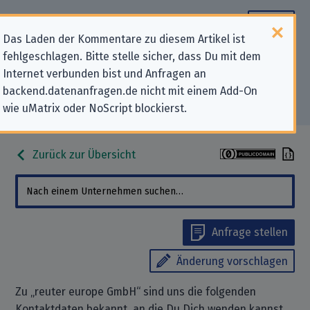
Das Laden der Kommentare zu diesem Artikel ist
fehlgeschlagen. Bitte stelle sicher, dass Du mit dem
Datenschutz-Kontaktdaten für
Internet verbunden bist und Anfragen an
backend.datenanfragen.de nicht mit einem Add-On
„reuter europe GmbH“
wie uMatrix oder NoScript blockierst.
Zurück zur Übersicht
Anfrage stellen
Änderung vorschlagen
Zu „reuter europe GmbH“ sind uns die folgenden
Kontaktdaten bekannt, an die Du Dich wenden kannst,