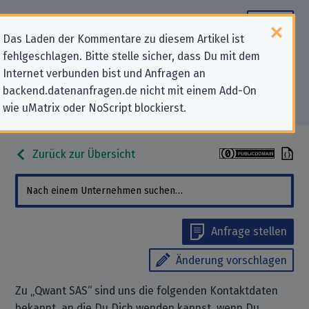
Das Laden der Kommentare zu diesem Artikel ist
fehlgeschlagen. Bitte stelle sicher, dass Du mit dem
Datenschutz-Kontaktdaten für
Internet verbunden bist und Anfragen an
backend.datenanfragen.de nicht mit einem Add-On
„Qwant SAS“
wie uMatrix oder NoScript blockierst.
Zurück zur Übersicht
Anfrage stellen
Änderung vorschlagen
Zu „Qwant SAS“ sind uns die folgenden Kontaktdaten
bekannt, an die Du Dich wenden kannst, wenn Du