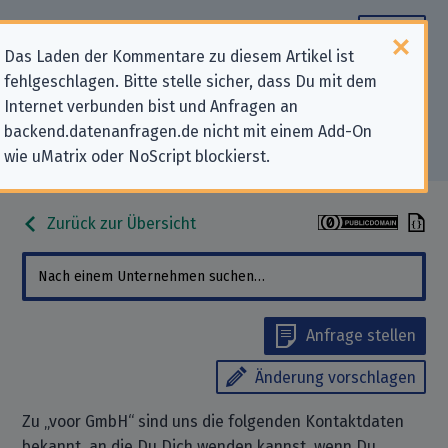
Das Laden der Kommentare zu diesem Artikel ist
fehlgeschlagen. Bitte stelle sicher, dass Du mit dem
Datenschutz-Kontaktdaten für
Internet verbunden bist und Anfragen an
backend.datenanfragen.de nicht mit einem Add-On
„voor GmbH“
wie uMatrix oder NoScript blockierst.
Zurück zur Übersicht
Anfrage stellen
Änderung vorschlagen
Zu „voor GmbH“ sind uns die folgenden Kontaktdaten
bekannt, an die Du Dich wenden kannst, wenn Du