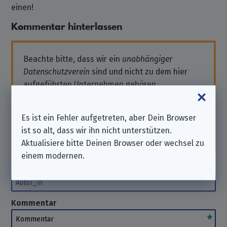
einen!
Kommentar hinterlassen
Beachte bitte, dass wir ein
unabhängiger
Datenschutzverein
sind und nicht zu dem hier
aufgeführten Unternehmen gehören.
Solltest Du also Support benötigen oder eine
Anfrage stellen wollen, wende Dich bitte direkt
Es ist ein Fehler aufgetreten, aber Dein Browser
an das Unternehmen. Wir können Dir hierbei
ist so alt, dass wir ihn nicht unterstützen.
nicht
helfen. Danke für Dein Verständnis.
Aktualisiere bitte Deinen Browser oder wechsel zu
einem modernen.
Autor_in
(optional)
Autor_in
Kommentar
Kommentar