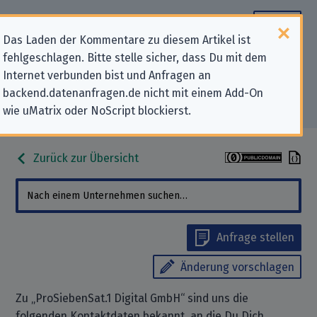
Das Laden der Kommentare zu diesem Artikel ist
fehlgeschlagen. Bitte stelle sicher, dass Du mit dem
Datenschutz-Kontaktdaten für
Internet verbunden bist und Anfragen an
backend.datenanfragen.de nicht mit einem Add-On
„ProSiebenSat.1 Digital GmbH“
wie uMatrix oder NoScript blockierst.
Zurück zur Übersicht
Anfrage stellen
Änderung vorschlagen
Zu „ProSiebenSat.1 Digital GmbH“ sind uns die
folgenden Kontaktdaten bekannt, an die Du Dich