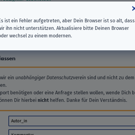
einde Frellstedt-Wolsdorf
ischer Frauen Rhein-Erft-Kreis e.V.
Es ist ein Fehler aufgetreten, aber Dein Browser ist so alt, dass
erklingen-Klein Vahlberg in Vahlberg
wir ihn nicht unterstützen. Aktualisiere bitte Deinen Browser
oder wechsel zu einem modernen.
 vorhanden. Schreib’ doch einen!
lassen
 wir ein
unabhängiger Datenschutzverein
sind und nicht zu dem
en.
pport benötigen oder eine Anfrage stellen wollen, wende Dich bi
önnen Dir hierbei
nicht
helfen. Danke für Dein Verständnis.
Autor_in
Kommentar