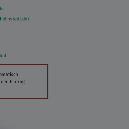
de
-helmstedt.de/
tml
tomatisch
 den Eintrag