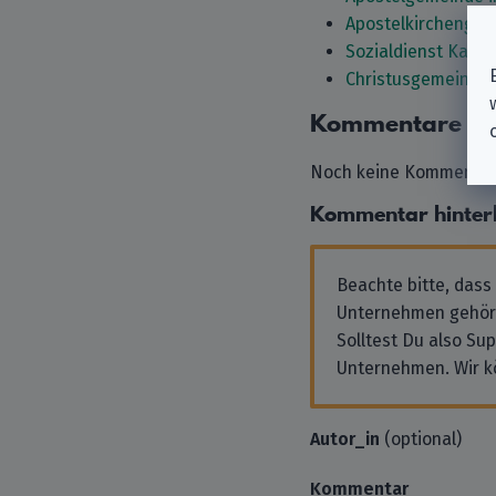
Apostelkirchengem
Sozialdienst Kathol
Christusgemeinde B
Kommentare
Noch keine Kommentare
Kommentar hinter
Beachte bitte, dass
Unternehmen gehör
Solltest Du also Su
Unternehmen. Wir k
Autor_in
(optional)
Kommentar