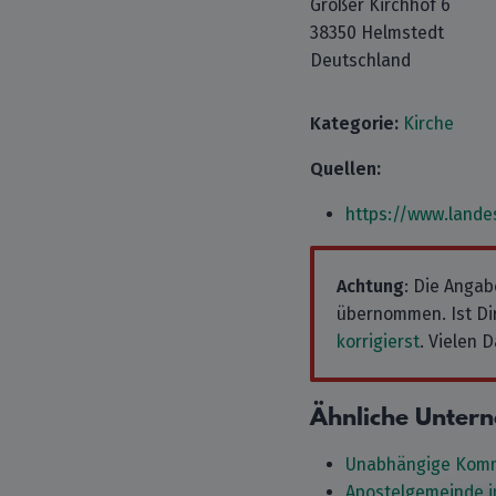
Großer Kirchhof 6
38350 Helmstedt
Deutschland
Kategorie:
Kirche
Quellen:
https://www.lande
Achtung
: Die Angab
übernommen. Ist Dir
korrigierst
. Vielen D
Ähnliche Unter
Unabhängige Komm
Apostelgemeinde i