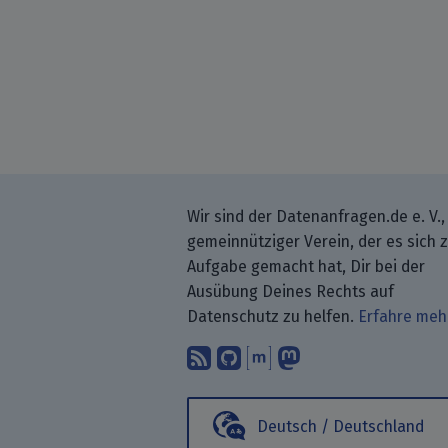
Wir sind der Datenanfragen.de e. V.,
gemeinnütziger Verein, der es sich 
Aufgabe gemacht hat, Dir bei der
Ausübung Deines Rechts auf
Datenschutz zu helfen.
Erfahre meh
Abonniere unsere Blo
Finde uns bei GitH
Unterhalte Dich 
Folge uns be
Deutsch / Deutschland