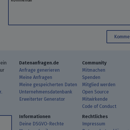
Kommen
 ein
Datenanfragen.de
Community
zur
Anfrage generieren
Mitmachen
Meine Anfragen
Spenden
Meine gespeicherten Daten
Mitglied werden
r.
Unternehmensdatenbank
Open Source
Erweiterter Generator
Mitwirkende
gbeiträge mit Deinem RSS-Reader.
ub.
mit uns über Matrix.
i Mastodon.
Code of Conduct
Informationen
Rechtliches
Deine DSGVO-Rechte
Impressum