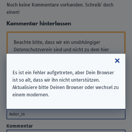
Noch keine Kommentare vorhanden. Schreib’ doch
einen!
Kommentar hinterlassen
Beachte bitte, dass wir ein
unabhängiger
Datenschutzverein
sind und nicht zu dem hier
aufgeführten Unternehmen gehören.
Solltest Du also Support benötigen oder eine
Anfrage stellen wollen, wende Dich bitte direkt
Es ist ein Fehler aufgetreten, aber Dein Browser
an das Unternehmen. Wir können Dir hierbei
ist so alt, dass wir ihn nicht unterstützen.
nicht
helfen. Danke für Dein Verständnis.
Aktualisiere bitte Deinen Browser oder wechsel zu
einem modernen.
Autor_in
(optional)
Autor_in
Kommentar