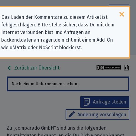
Das Laden der Kommentare zu diesem Artikel ist
fehlgeschlagen. Bitte stelle sicher, dass Du mit dem
Datenschutz-Kontaktdaten für
Internet verbunden bist und Anfragen an
backend.datenanfragen.de nicht mit einem Add-On
„comparado GmbH“
wie uMatrix oder NoScript blockierst.
Zurück zur Übersicht
Anfrage stellen
Änderung vorschlagen
Zu „comparado GmbH“ sind uns die folgenden
Kontaktdaten bekannt, an die Du Dich wenden kannst,