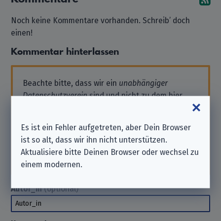
Noch keine Kommentare vorhanden. Schreib’ doch
einen!
Kommentar hinterlassen
Beachte bitte, dass wir ein
unabhängiger
Datenschutzverein
sind und nicht zu dem hier
aufgeführten Unternehmen gehören.
Solltest Du also Support benötigen oder eine
Es ist ein Fehler aufgetreten, aber Dein Browser
Anfrage stellen wollen, wende Dich bitte direkt
ist so alt, dass wir ihn nicht unterstützen.
an das Unternehmen. Wir können Dir hierbei
Aktualisiere bitte Deinen Browser oder wechsel zu
nicht
helfen. Danke für Dein Verständnis.
einem modernen.
Autor_in
(optional)
Autor_in