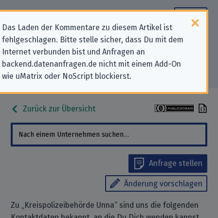
Das Laden der Kommentare zu diesem Artikel ist
fehlgeschlagen. Bitte stelle sicher, dass Du mit dem
Datenschutz-Kontaktdaten für
Internet verbunden bist und Anfragen an
backend.datenanfragen.de nicht mit einem Add-On
„Kreispolizeibehörde Unna“
wie uMatrix oder NoScript blockierst.
Zurück zur Übersicht
Anfrage stellen
Änderung vorschlagen
Zu „Kreispolizeibehörde Unna“ sind uns die folgenden
Kontaktdaten bekannt, an die Du Dich wenden kannst,