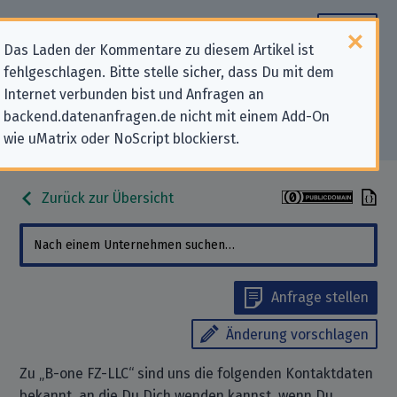
Das Laden der Kommentare zu diesem Artikel ist
fehlgeschlagen. Bitte stelle sicher, dass Du mit dem
Datenschutz-Kontaktdaten für „B-
Internet verbunden bist und Anfragen an
backend.datenanfragen.de nicht mit einem Add-On
one FZ-LLC“
wie uMatrix oder NoScript blockierst.
Zurück zur Übersicht
Anfrage stellen
Änderung vorschlagen
Zu „B-one FZ-LLC“ sind uns die folgenden Kontaktdaten
bekannt, an die Du Dich wenden kannst, wenn Du