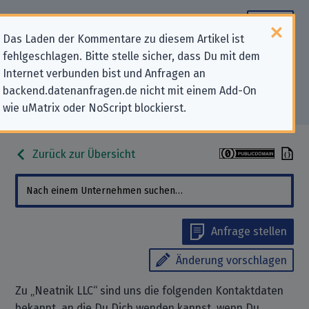
Das Laden der Kommentare zu diesem Artikel ist
fehlgeschlagen. Bitte stelle sicher, dass Du mit dem
Datenschutz-Kontaktdaten für
Internet verbunden bist und Anfragen an
backend.datenanfragen.de nicht mit einem Add-On
„Neatnik LLC“
wie uMatrix oder NoScript blockierst.
Zurück zur Übersicht
Anfrage stellen
Änderung vorschlagen
Zu „Neatnik LLC“ sind uns die folgenden Kontaktdaten
bekannt, an die Du Dich wenden kannst, wenn Du