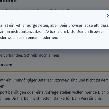
nehmen
ber | Burkhard Eick & Gregor Weber GbR
re SARL
Es ist ein Fehler aufgetreten, aber Dein Browser ist so alt, dass
iahouse Berlin GmbH
wir ihn nicht unterstützen. Aktualisiere bitte Deinen Browser
ndradio Beitragsservice
oder wechsel zu einem modernen.
 vorhanden. Schreib’ doch einen!
lassen
 wir ein
unabhängiger Datenschutzverein
sind und nicht zu dem
en.
pport benötigen oder eine Anfrage stellen wollen, wende Dich bi
önnen Dir hierbei
nicht
helfen. Danke für Dein Verständnis.