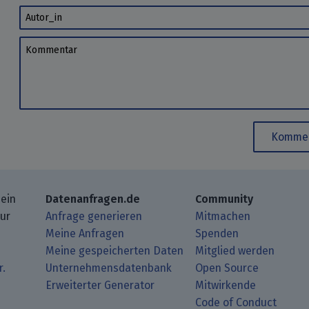
Autor_in
Kommentar
Kommen
 ein
Datenanfragen.de
Community
zur
Anfrage generieren
Mitmachen
Meine Anfragen
Spenden
Meine gespeicherten Daten
Mitglied werden
r.
Unternehmensdatenbank
Open Source
Erweiterter Generator
Mitwirkende
gbeiträge mit Deinem RSS-Reader.
ub.
mit uns über Matrix.
i Mastodon.
Code of Conduct