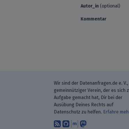
Autor_in
(optional)
Kommentar
Wir sind der Datenanfragen.de e. V.,
gemeinnütziger Verein, der es sich 
Aufgabe gemacht hat, Dir bei der
Ausübung Deines Rechts auf
Datenschutz zu helfen.
Erfahre meh
Abonniere unsere Blo
Finde uns bei GitH
Unterhalte Dich 
Folge uns be