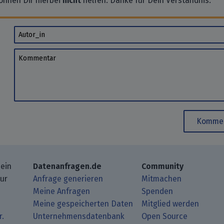
önnen Dir hierbei
nicht
helfen. Danke für Dein Verständnis.
Autor_in
Kommentar
Kommen
 ein
Datenanfragen.de
Community
zur
Anfrage generieren
Mitmachen
Meine Anfragen
Spenden
Meine gespeicherten Daten
Mitglied werden
r.
Unternehmensdatenbank
Open Source