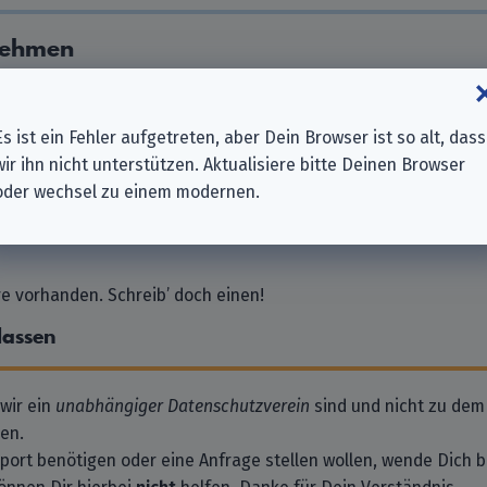
nehmen
mbH
Es ist ein Fehler aufgetreten, aber Dein Browser ist so alt, dass
wir ihn nicht unterstützen. Aktualisiere bitte Deinen Browser
oder wechsel zu einem modernen.
bH
 vorhanden. Schreib’ doch einen!
lassen
 wir ein
unabhängiger Datenschutzverein
sind und nicht zu dem
en.
pport benötigen oder eine Anfrage stellen wollen, wende Dich bi