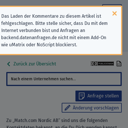
Das Laden der Kommentare zu diesem Artikel ist
fehlgeschlagen. Bitte stelle sicher, dass Du mit dem
Datenschutz-Kontaktdaten für
Internet verbunden bist und Anfragen an
backend.datenanfragen.de nicht mit einem Add-On
„Match.com Nordic AB“
wie uMatrix oder NoScript blockierst.
Zurück zur Übersicht
Anfrage stellen
Änderung vorschlagen
Zu „Match.com Nordic AB“ sind uns die folgenden
Kontaktdaten bekannt, an die Du Dich wenden kannst,