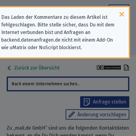
Das Laden der Kommentare zu diesem Artikel ist
fehlgeschlagen. Bitte stelle sicher, dass Du mit dem
Datenschutz-Kontaktdaten für
Internet verbunden bist und Anfragen an
backend.datenanfragen.de nicht mit einem Add-On
„mail.de GmbH“
wie uMatrix oder NoScript blockierst.
Zurück zur Übersicht
Anfrage stellen
Änderung vorschlagen
Zu „mail.de GmbH“ sind uns die folgenden Kontaktdaten
bekannt, an die Du Dich wenden kannst, wenn Du