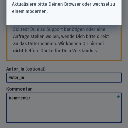
Aktualisiere bitte Deinen Browser oder wechsel zu
Beachte bitte, dass wir ein
unabhängiger
einem modernen.
Datenschutzverein
sind und nicht zu dem hier
aufgeführten Unternehmen gehören.
Solltest Du also Support benötigen oder eine
Anfrage stellen wollen, wende Dich bitte direkt
an das Unternehmen. Wir können Dir hierbei
nicht
helfen. Danke für Dein Verständnis.
Autor_in
(optional)
Autor_in
Kommentar
Kommentar