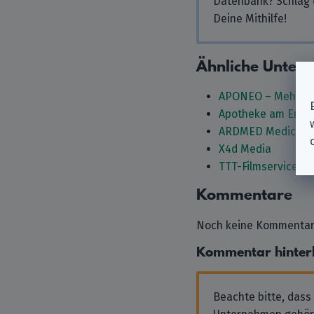
Datenbank? Schlag
Deine Mithilfe!
Ähnliche Unter
APONEO – Mehr al
Apotheke am Enge
ARDMED Medical S
X4d Media
TTT-Filmservice G
Kommentare
Noch keine Kommentare
Kommentar hinter
Beachte bitte, dass