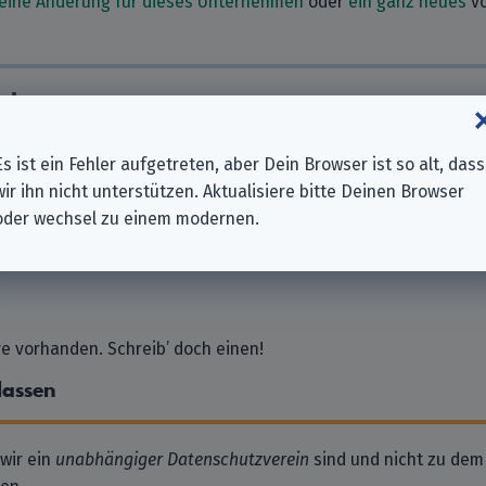
eine Änderung für dieses Unternehmen
oder
ein ganz neues
vo
nehmen
s Apotheke
Es ist ein Fehler aufgetreten, aber Dein Browser ist so alt, dass
lbecken
wir ihn nicht unterstützen. Aktualisiere bitte Deinen Browser
upplies GmbH & Co. KG
oder wechsel zu einem modernen.
mbH
 vorhanden. Schreib’ doch einen!
lassen
 wir ein
unabhängiger Datenschutzverein
sind und nicht zu dem