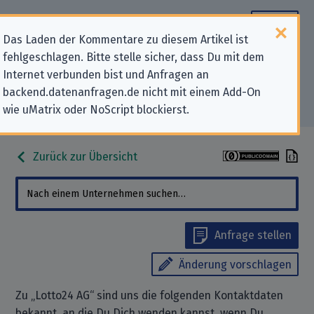
Das Laden der Kommentare zu diesem Artikel ist
fehlgeschlagen. Bitte stelle sicher, dass Du mit dem
Datenschutz-Kontaktdaten für
Internet verbunden bist und Anfragen an
backend.datenanfragen.de nicht mit einem Add-On
„Lotto24 AG“
wie uMatrix oder NoScript blockierst.
Zurück zur Übersicht
Anfrage stellen
Änderung vorschlagen
Zu „Lotto24 AG“ sind uns die folgenden Kontaktdaten
bekannt, an die Du Dich wenden kannst, wenn Du