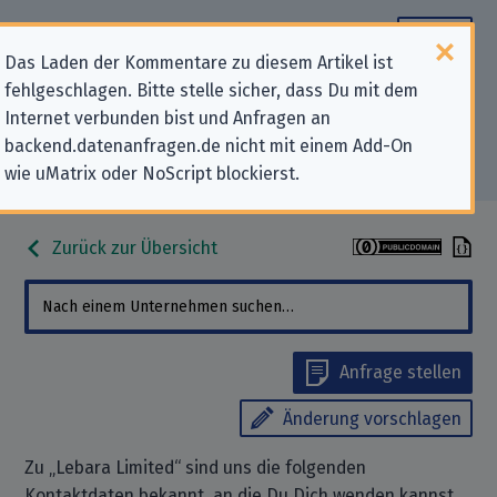
Das Laden der Kommentare zu diesem Artikel ist
fehlgeschlagen. Bitte stelle sicher, dass Du mit dem
Datenschutz-Kontaktdaten für
Internet verbunden bist und Anfragen an
backend.datenanfragen.de nicht mit einem Add-On
„Lebara Limited“
wie uMatrix oder NoScript blockierst.
Zurück zur Übersicht
Anfrage stellen
Änderung vorschlagen
Zu „Lebara Limited“ sind uns die folgenden
Kontaktdaten bekannt, an die Du Dich wenden kannst,