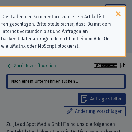
Das Laden der Kommentare zu diesem Artikel ist
fehlgeschlagen. Bitte stelle sicher, dass Du mit dem
Datenschutz-Kontaktdaten für
Internet verbunden bist und Anfragen an
backend.datenanfragen.de nicht mit einem Add-On
„Lead Spot Media GmbH“
wie uMatrix oder NoScript blockierst.
Zurück zur Übersicht
Anfrage stellen
Änderung vorschlagen
Zu „Lead Spot Media GmbH“ sind uns die folgenden
Kontaktdaten bekannt, an die Du Dich wenden kannst,