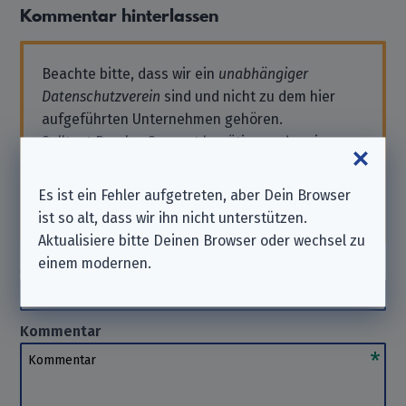
Kommentar hinterlassen
Beachte bitte, dass wir ein
unabhängiger
Datenschutzverein
sind und nicht zu dem hier
aufgeführten Unternehmen gehören.
Solltest Du also Support benötigen oder eine
Anfrage stellen wollen, wende Dich bitte direkt
an das Unternehmen. Wir können Dir hierbei
Es ist ein Fehler aufgetreten, aber Dein Browser
nicht
helfen. Danke für Dein Verständnis.
ist so alt, dass wir ihn nicht unterstützen.
Aktualisiere bitte Deinen Browser oder wechsel zu
einem modernen.
Autor_in
(optional)
Autor_in
Kommentar
Kommentar