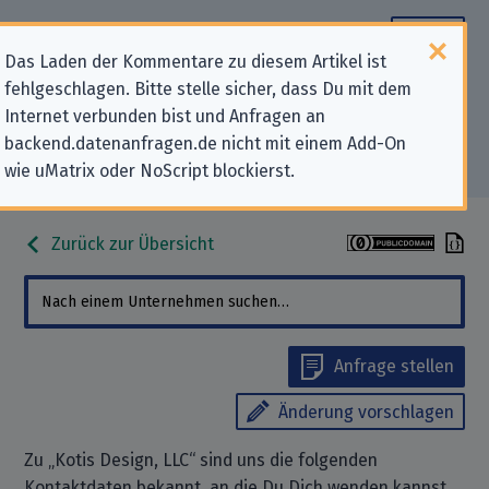
Das Laden der Kommentare zu diesem Artikel ist
fehlgeschlagen. Bitte stelle sicher, dass Du mit dem
Datenschutz-Kontaktdaten für
Internet verbunden bist und Anfragen an
backend.datenanfragen.de nicht mit einem Add-On
„Kotis Design, LLC“
wie uMatrix oder NoScript blockierst.
Zurück zur Übersicht
Anfrage stellen
Änderung vorschlagen
Zu „Kotis Design, LLC“ sind uns die folgenden
Kontaktdaten bekannt, an die Du Dich wenden kannst,