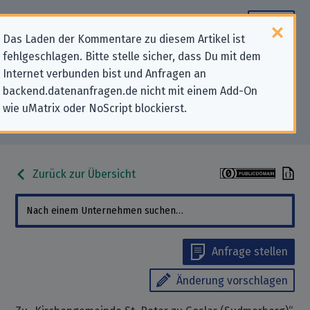
Das Laden der Kommentare zu diesem Artikel ist
fehlgeschlagen. Bitte stelle sicher, dass Du mit dem
Datenschutz-Kontaktdaten für
Internet verbunden bist und Anfragen an
backend.datenanfragen.de nicht mit einem Add-On
„Kirchengemeinde St. Peter zu
wie uMatrix oder NoScript blockierst.
Goslar (Sudmerberg)“
Zurück zur Übersicht
Anfrage stellen
Änderung vorschlagen