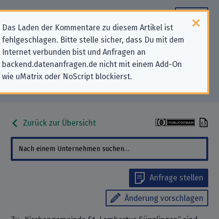
Das Laden der Kommentare zu diesem Artikel ist
fehlgeschlagen. Bitte stelle sicher, dass Du mit dem
Datenschutz-Kontaktdaten für
Internet verbunden bist und Anfragen an
backend.datenanfragen.de nicht mit einem Add-On
„Kirchengemeinde St. Lambertus
wie uMatrix oder NoScript blockierst.
Süpplingen“
Zurück zur Übersicht
Anfrage stellen
Änderung vorschlagen