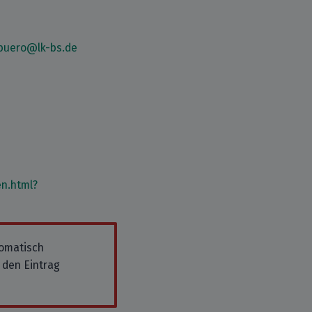
.buero@lk-bs.de
n.html?
tomatisch
 den Eintrag