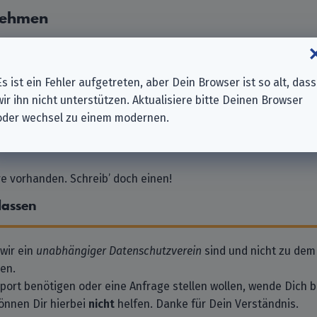
nehmen
ission für Anerkennungsleistungen
n Salzgitter-Lebenstedt
Es ist ein Fehler aufgetreten, aber Dein Browser ist so alt, dass
einde Frellstedt-Wolsdorf
wir ihn nicht unterstützen. Aktualisiere bitte Deinen Browser
ischer Frauen Rhein-Erft-Kreis e.V.
oder wechsel zu einem modernen.
erklingen-Klein Vahlberg in Vahlberg
 vorhanden. Schreib’ doch einen!
lassen
 wir ein
unabhängiger Datenschutzverein
sind und nicht zu dem
en.
pport benötigen oder eine Anfrage stellen wollen, wende Dich bi
önnen Dir hierbei
nicht
helfen. Danke für Dein Verständnis.