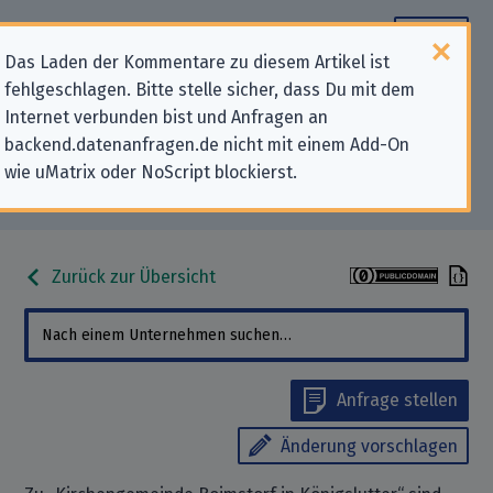
Das Laden der Kommentare zu diesem Artikel ist
fehlgeschlagen. Bitte stelle sicher, dass Du mit dem
Datenschutz-Kontaktdaten für
Internet verbunden bist und Anfragen an
backend.datenanfragen.de nicht mit einem Add-On
„Kirchengemeinde Boimstorf in
wie uMatrix oder NoScript blockierst.
Königslutter“
Zurück zur Übersicht
Anfrage stellen
Änderung vorschlagen