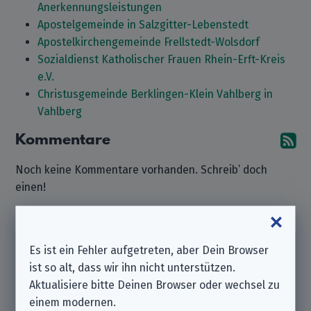
Anerkennungsleistungen
Apostelgemeinde in Salzgitter-Lebenstedt
Apostelkirchengemeinde Frellstedt-Wolsdorf
Sozialdienst Katholischer Frauen Rhein-Erft-Kreis
e.V.
Christusgemeinde Berklingen-Klein Vahlberg in
Vahlberg
Kommentare
A
Noch keine Kommentare vorhanden. Schreib’ doch
einen!
Kommentar hinterlassen
Es ist ein Fehler aufgetreten, aber Dein Browser
Beachte bitte, dass wir ein
unabhängiger
ist so alt, dass wir ihn nicht unterstützen.
Datenschutzverein
sind und nicht zu dem hier
Aktualisiere bitte Deinen Browser oder wechsel zu
aufgeführten Unternehmen gehören.
einem modernen.
Solltest Du also Support benötigen oder eine