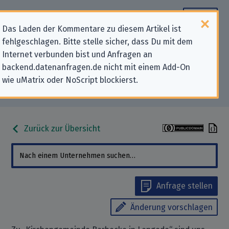
Das Laden der Kommentare zu diesem Artikel ist
fehlgeschlagen. Bitte stelle sicher, dass Du mit dem
Datenschutz-Kontaktdaten für
Internet verbunden bist und Anfragen an
backend.datenanfragen.de nicht mit einem Add-On
„Kirchengemeinde Barbecke in
wie uMatrix oder NoScript blockierst.
Lengede“
Zurück zur Übersicht
Anfrage stellen
Änderung vorschlagen