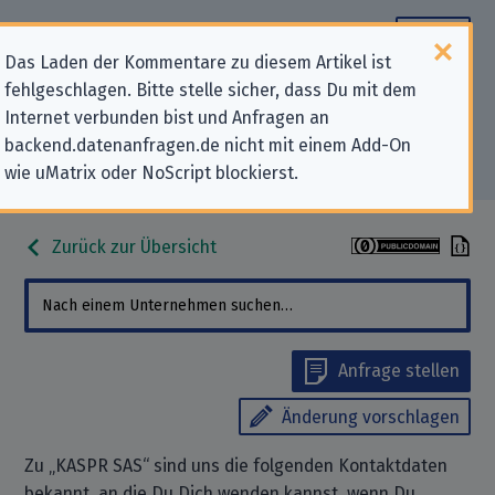
Das Laden der Kommentare zu diesem Artikel ist
fehlgeschlagen. Bitte stelle sicher, dass Du mit dem
Datenschutz-Kontaktdaten für
Internet verbunden bist und Anfragen an
backend.datenanfragen.de nicht mit einem Add-On
„KASPR SAS“
wie uMatrix oder NoScript blockierst.
Zurück zur Übersicht
Anfrage stellen
Änderung vorschlagen
Zu „KASPR SAS“ sind uns die folgenden Kontaktdaten
bekannt, an die Du Dich wenden kannst, wenn Du