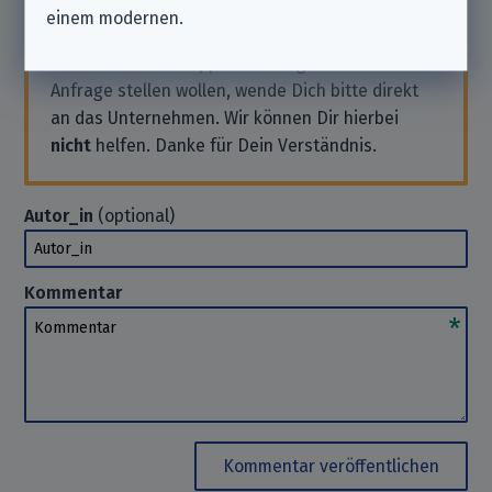
Datenschutzverein
sind und nicht zu dem hier
einem modernen.
aufgeführten Unternehmen gehören.
Solltest Du also Support benötigen oder eine
Anfrage stellen wollen, wende Dich bitte direkt
an das Unternehmen. Wir können Dir hierbei
nicht
helfen. Danke für Dein Verständnis.
Autor_in
(optional)
Autor_in
Kommentar
Kommentar
Kommentar veröffentlichen