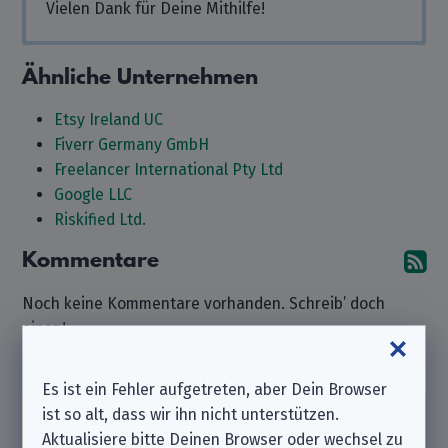
Vielen Dank für Deine Mithilfe!
Ähnliche Unternehmen
Etsy Ireland UC
Fiverr Germany GmbH
Freelancer International Pty Ltd
Google LLC
Riskified Ltd.
Kommentare
A
Noch keine Kommentare vorhanden. Schreib’ doch
einen!
Kommentar hinterlassen
Es ist ein Fehler aufgetreten, aber Dein Browser
ist so alt, dass wir ihn nicht unterstützen.
Beachte bitte, dass wir ein
unabhängiger
Aktualisiere bitte Deinen Browser oder wechsel zu