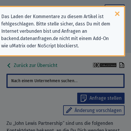
Das Laden der Kommentare zu diesem Artikel ist
fehlgeschlagen. Bitte stelle sicher, dass Du mit dem
Datenschutz-Kontaktdaten für
Internet verbunden bist und Anfragen an
backend.datenanfragen.de nicht mit einem Add-On
„John Lewis Partnership“
wie uMatrix oder NoScript blockierst.
Zurück zur Übersicht
Anfrage stellen
Änderung vorschlagen
Zu „John Lewis Partnership“ sind uns die folgenden
Kontaktdaten bekannt, an die Du Dich wenden kannst,