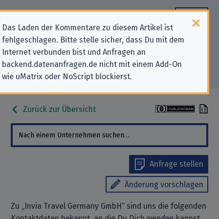
Das Laden der Kommentare zu diesem Artikel ist
fehlgeschlagen. Bitte stelle sicher, dass Du mit dem
Datenschutz-Kontaktdaten für
Internet verbunden bist und Anfragen an
backend.datenanfragen.de nicht mit einem Add-On
„Invia Travel Germany GmbH“
wie uMatrix oder NoScript blockierst.
Zurück zur Übersicht
Anfrage stellen
Änderung vorschlagen
Zu „Invia Travel Germany GmbH“ sind uns die folgenden
Kontaktdaten bekannt, an die Du Dich wenden kannst,