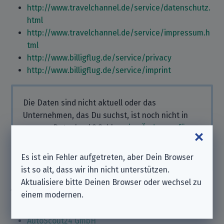
http://www.travelchannel.de/service/datenschutz.
html
http://www.travelchannel.de/service/impressum.h
tml
http://www.billigflug.de/service/privacy
http://www.billigflug.de/service/imprint
Die Daten sind nicht aktuell oder das
Unternehmen, das Du suchst, ist noch nicht in
unserer Datenbank? Schlag
eine Änderung für
dieses Unternehmen
oder
ein ganz neues
vor.
Vielen Dank für Deine Mithilfe!
Es ist ein Fehler aufgetreten, aber Dein Browser
ist so alt, dass wir ihn nicht unterstützen.
Aktualisiere bitte Deinen Browser oder wechsel zu
Ähnliche Unternehmen
einem modernen.
ADAC SE
AutoScout24 GmbH