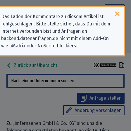
Das Laden der Kommentare zu diesem Artikel ist
fehlgeschlagen. Bitte stelle sicher, dass Du mit dem
Datenschutz-Kontaktdaten für
Internet verbunden bist und Anfragen an
backend.datenanfragen.de nicht mit einem Add-On
„imfernsehen GmbH & Co. KG“
wie uMatrix oder NoScript blockierst.
Zurück zur Übersicht
Anfrage stellen
Änderung vorschlagen
Zu „imfernsehen GmbH & Co. KG“ sind uns die
folgenden Kontaktdaten bekannt, an die Du Dich