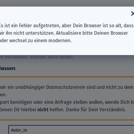
 GmbH
Es ist ein Fehler aufgetreten, aber Dein Browser ist so alt, dass
wir ihn nicht unterstützen. Aktualisiere bitte Deinen Browser
oder wechsel zu einem modernen.
 vorhanden. Schreib’ doch einen!
lassen
 wir ein
unabhängiger Datenschutzverein
sind und nicht zu dem
en.
pport benötigen oder eine Anfrage stellen wollen, wende Dich bi
önnen Dir hierbei
nicht
helfen. Danke für Dein Verständnis.
Autor_in