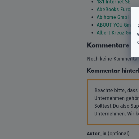
1&1 Internet SE
AbeBooks Europe
Abihome GmbH
ABOUT YOU GmbH
Albert Kreuz GmbH
Kommentare
Noch keine Kommentare
Kommentar hinter
Beachte bitte, dass
Unternehmen gehör
Solltest Du also Su
Unternehmen. Wir k
Autor_in
(optional)