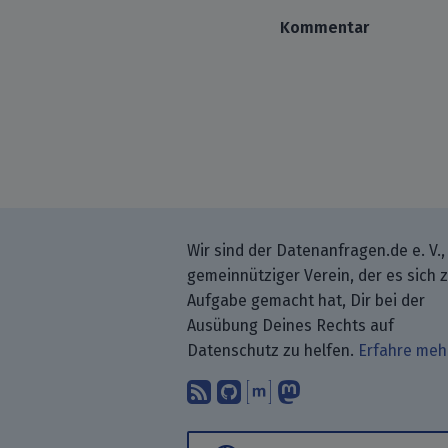
Kommentar
Wir sind der Datenanfragen.de e. V.,
gemeinnütziger Verein, der es sich 
Aufgabe gemacht hat, Dir bei der
Ausübung Deines Rechts auf
Datenschutz zu helfen.
Erfahre meh
Abonniere unsere Blo
Finde uns bei GitH
Unterhalte Dich 
Folge uns be