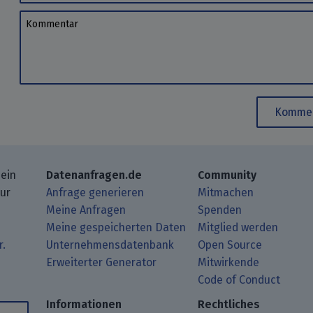
Kommentar
Kommen
 ein
Datenanfragen.de
Community
zur
Anfrage generieren
Mitmachen
Meine Anfragen
Spenden
Meine gespeicherten Daten
Mitglied werden
r.
Unternehmensdatenbank
Open Source
Erweiterter Generator
Mitwirkende
gbeiträge mit Deinem RSS-Reader.
ub.
mit uns über Matrix.
i Mastodon.
Code of Conduct
Informationen
Rechtliches