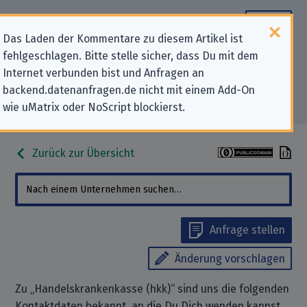
Das Laden der Kommentare zu diesem Artikel ist
fehlgeschlagen. Bitte stelle sicher, dass Du mit dem
Datenschutz-Kontaktdaten für
Internet verbunden bist und Anfragen an
backend.datenanfragen.de nicht mit einem Add-On
„Handelskrankenkasse (hkk)“
wie uMatrix oder NoScript blockierst.
Zurück zur Übersicht
Anfrage stellen
Änderung vorschlagen
Zu „Handelskrankenkasse (hkk)“ sind uns die folgenden
Kontaktdaten bekannt, an die Du Dich wenden kannst,