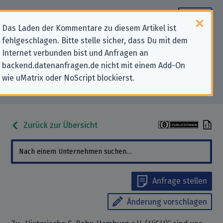
Das Laden der Kommentare zu diesem Artikel ist
fehlgeschlagen. Bitte stelle sicher, dass Du mit dem
Datenschutz-Kontaktdaten für
Internet verbunden bist und Anfragen an
backend.datenanfragen.de nicht mit einem Add-On
„Historische S-Bahn Hamburg e.V.
wie uMatrix oder NoScript blockierst.
(HiSH)“
Zurück zur Übersicht
Anfrage stellen
Änderung vorschlagen