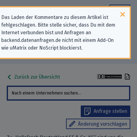
Das Laden der Kommentare zu diesem Artikel ist
fehlgeschlagen. Bitte stelle sicher, dass Du mit dem
Datenschutz-Kontaktdaten für
Internet verbunden bist und Anfragen an
backend.datenanfragen.de nicht mit einem Add-On
„HelloFresh Deutschland SE & Co.
wie uMatrix oder NoScript blockierst.
KG“
Zurück zur Übersicht
Anfrage stellen
Änderung vorschlagen