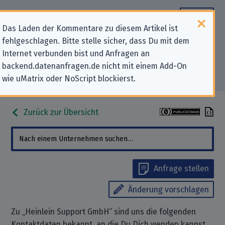
Das Laden der Kommentare zu diesem Artikel ist
fehlgeschlagen. Bitte stelle sicher, dass Du mit dem
Datenschutz-Kontaktdaten für
Internet verbunden bist und Anfragen an
backend.datenanfragen.de nicht mit einem Add-On
„Heinlein Support GmbH“
wie uMatrix oder NoScript blockierst.
Zurück zur Übersicht
Anfrage stellen
Änderung vorschlagen
Zu „Heinlein Support GmbH“ sind uns die folgenden
Kontaktdaten bekannt, an die Du Dich wenden kannst,