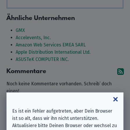
Ähnliche Unternehmen
GMX
Accelevents, Inc.
Amazon Web Services EMEA SARL
Apple Distribution International Ltd.
ASUSTeK COMPUTER INC.
Kommentare
A
Noch keine Kommentare vorhanden. Schreib’ doch
einen!
Kommentar hinterlassen
Es ist ein Fehler aufgetreten, aber Dein Browser
ist so alt, dass wir ihn nicht unterstützen.
Beachte bitte, dass wir ein
unabhängiger
Aktualisiere bitte Deinen Browser oder wechsel zu
Datenschutzverein
sind und nicht zu dem hier