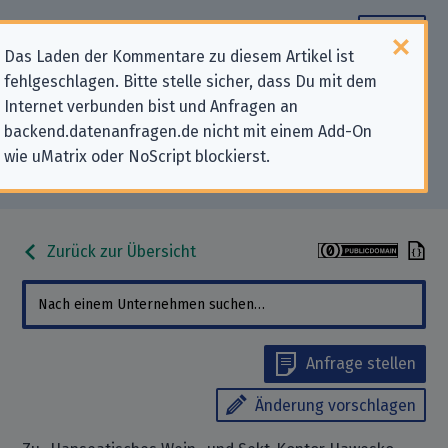
Das Laden der Kommentare zu diesem Artikel ist
fehlgeschlagen. Bitte stelle sicher, dass Du mit dem
Datenschutz-Kontaktdaten für
Internet verbunden bist und Anfragen an
backend.datenanfragen.de nicht mit einem Add-On
„Hanseatisches Wein- und Sekt-
wie uMatrix oder NoScript blockierst.
Kontor Hawesko GmbH“
Zurück zur Übersicht
Anfrage stellen
Änderung vorschlagen